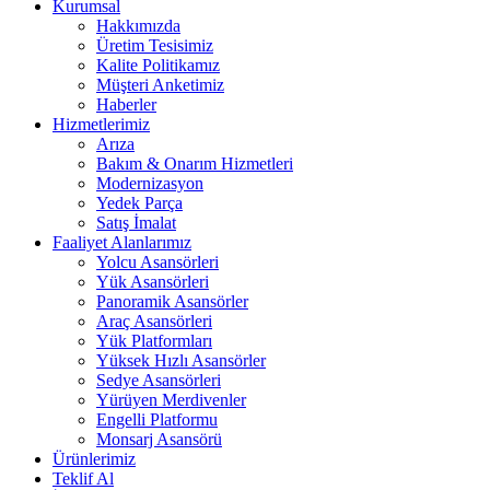
Kurumsal
Hakkımızda
Üretim Tesisimiz
Kalite Politikamız
Müşteri Anketimiz
Haberler
Hizmetlerimiz
Arıza
Bakım & Onarım Hizmetleri
Modernizasyon
Yedek Parça
Satış İmalat
Faaliyet Alanlarımız
Yolcu Asansörleri
Yük Asansörleri
Panoramik Asansörler
Araç Asansörleri
Yük Platformları
Yüksek Hızlı Asansörler
Sedye Asansörleri
Yürüyen Merdivenler
Engelli Platformu
Monsarj Asansörü
Ürünlerimiz
Teklif Al