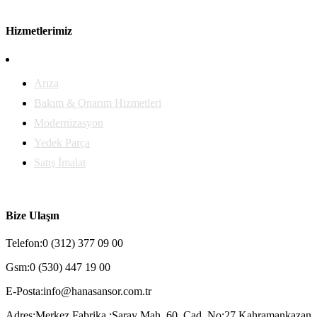
Hizmetlerimiz
Arıza
Bakım & Onarım Hizmetleri
Modernizasyon
Yedek Parça
Satış İmalat
Bize Ulaşın
Telefon:
0 (312) 377 09 00
Gsm:
0 (530) 447 19 00
E-Posta:
info@hanasansor.com.tr
Adres:
Merkez Fabrika :Saray Mah. 60. Cad. No:27 Kahramankazan