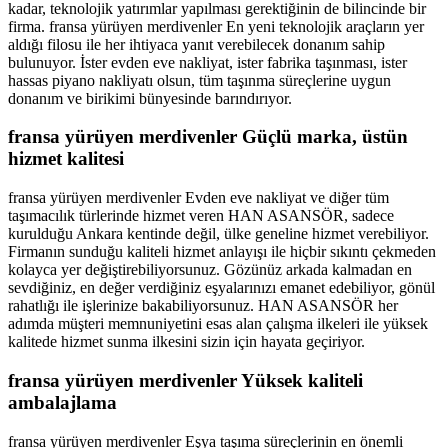
kadar, teknolojik yatırımlar yapılması gerektiğinin de bilincinde bir
firma. fransa yürüyen merdivenler En yeni teknolojik araçların yer
aldığı filosu ile her ihtiyaca yanıt verebilecek donanım sahip
bulunuyor. İster evden eve nakliyat, ister fabrika taşınması, ister
hassas piyano nakliyatı olsun, tüm taşınma süreçlerine uygun
donanım ve birikimi bünyesinde barındırıyor.
fransa yürüyen merdivenler
Güçlü marka, üstün
hizmet kalitesi
fransa yürüyen merdivenler Evden eve nakliyat ve diğer tüm
taşımacılık türlerinde hizmet veren HAN ASANSÖR, sadece
kurulduğu Ankara kentinde değil, ülke geneline hizmet verebiliyor.
Firmanın sunduğu kaliteli hizmet anlayışı ile hiçbir sıkıntı çekmeden
kolayca yer değiştirebiliyorsunuz. Gözünüz arkada kalmadan en
sevdiğiniz, en değer verdiğiniz eşyalarınızı emanet edebiliyor, gönül
rahatlığı ile işlerinize bakabiliyorsunuz. HAN ASANSÖR her
adımda müşteri memnuniyetini esas alan çalışma ilkeleri ile yüksek
kalitede hizmet sunma ilkesini sizin için hayata geçiriyor.
fransa yürüyen merdivenler Yüksek kaliteli
ambalajlama
fransa yürüyen merdivenler Eşya taşıma süreçlerinin en önemli