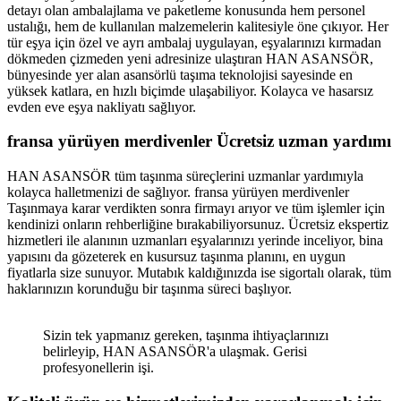
detayı olan ambalajlama ve paketleme konusunda hem personel
ustalığı, hem de kullanılan malzemelerin kalitesiyle öne çıkıyor. Her
tür eşya için özel ve ayrı ambalaj uygulayan, eşyalarınızı kırmadan
dökmeden çizmeden yeni adresinize ulaştıran HAN ASANSÖR,
bünyesinde yer alan asansörlü taşıma teknolojisi sayesinde en
yüksek katlara, en hızlı biçimde ulaşabiliyor. Kolayca ve hasarsız
evden eve eşya nakliyatı sağlıyor.
fransa yürüyen merdivenler
Ücretsiz uzman yardımı
HAN ASANSÖR tüm taşınma süreçlerini uzmanlar yardımıyla
kolayca halletmenizi de sağlıyor. fransa yürüyen merdivenler
Taşınmaya karar verdikten sonra firmayı arıyor ve tüm işlemler için
kendinizi onların rehberliğine bırakabiliyorsunuz. Ücretsiz ekspertiz
hizmetleri ile alanının uzmanları eşyalarınızı yerinde inceliyor, bina
yapısını da gözeterek en kusursuz taşınma planını, en uygun
fiyatlarla size sunuyor. Mutabık kaldığınızda ise sigortalı olarak, tüm
haklarınızın korunduğu bir taşınma süreci başlıyor.
Sizin tek yapmanız gereken, taşınma ihtiyaçlarınızı
belirleyip, HAN ASANSÖR'a ulaşmak. Gerisi
profesyonellerin işi.