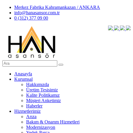
Merkez Fabrika Kahramankazan / ANKARA
info@hanasansor.com.tr
0 (312) 377 09 00
Anasayfa
Kurumsal
Hakkımızda
Üretim Tesisimiz
Kalite Politikamız
Müşteri Anketimiz
Haberler
Hizmetlerimiz
Arıza
Bakım & Onarım Hizmetleri
Modernizasyon
Yedek Parça