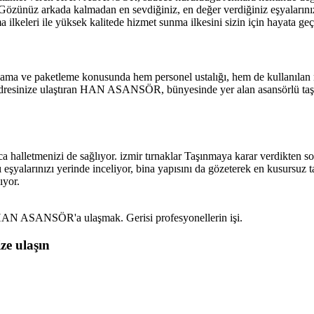
 Gözünüz arkada kalmadan en sevdiğiniz, en değer verdiğiniz eşyalarınızı
leri ile yüksek kalitede hizmet sunma ilkesini sizin için hayata geçi
lama ve paketleme konusunda hem personel ustalığı, hem de kullanılan ma
resinize ulaştıran HAN ASANSÖR, bünyesinde yer alan asansörlü taşıma
etmenizi de sağlıyor. izmir tırnaklar Taşınmaya karar verdikten sonra
ı eşyalarınızı yerinde inceliyor, bina yapısını da gözeterek en kusursuz
ıyor.
p, HAN ASANSÖR'a ulaşmak. Gerisi profesyonellerin işi.
ze ulaşın