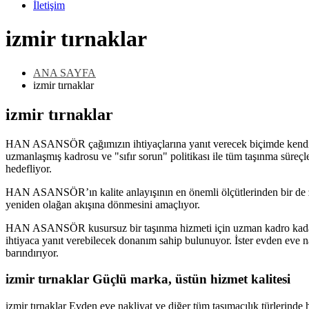
İletişim
izmir tırnaklar
ANA SAYFA
izmir tırnaklar
izmir tırnaklar
HAN ASANSÖR çağımızın ihtiyaçlarına yanıt verecek biçimde kendini sür
uzmanlaşmış kadrosu ve "sıfır sorun" politikası ile tüm taşınma süreçle
hedefliyor.
HAN ASANSÖR’ın kalite anlayışının en önemli ölçütlerinden bir de zam
yeniden olağan akışına dönmesini amaçlıyor.
HAN ASANSÖR kusursuz bir taşınma hizmeti için uzman kadro kadar, tekn
ihtiyaca yanıt verebilecek donanım sahip bulunuyor. İster evden eve na
barındırıyor.
izmir tırnaklar
Güçlü marka, üstün hizmet kalitesi
izmir tırnaklar Evden eve nakliyat ve diğer tüm taşımacılık türleri