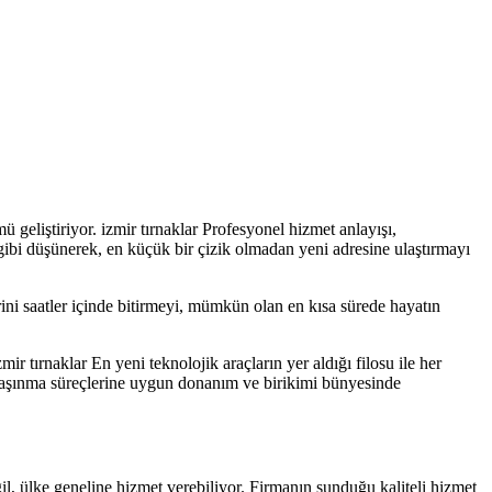
eliştiriyor. izmir tırnaklar Profesyonel hizmet anlayışı,
ı gibi düşünerek, en küçük bir çizik olmadan yeni adresine ulaştırmayı
ni saatler içinde bitirmeyi, mümkün olan en kısa sürede hayatın
tırnaklar En yeni teknolojik araçların yer aldığı filosu ile her
üm taşınma süreçlerine uygun donanım ve birikimi bünyesinde
 ülke geneline hizmet verebiliyor. Firmanın sunduğu kaliteli hizmet