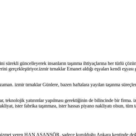
ekli güncelleyerek insanların taşınma ihtiyaçlarına her türlü çözümü g
rini gerçekleştiriyor.izmir tırnaklar Emanet aldığı eşyaları kendi eşyas
an. izmir tırnaklar Günlere, bazen haftalara yayılan taşınma süreçleri
olojik yatırımlar yapılması gerektiğinin de bilincinde bir firma. izmir 
kliyat, ister fabrika taşınması, ister hassas piyano nakliyatı olsun, t
nde hizmet veren HAN ASANSÖR, sadece kurulduğu Ankara kentinde değil,