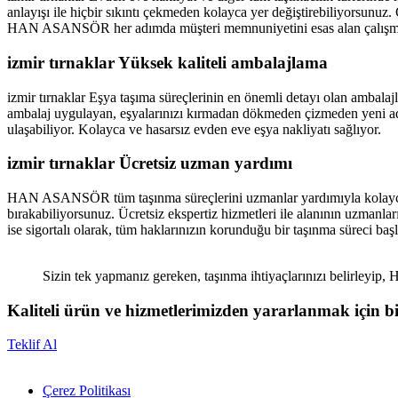
anlayışı ile hiçbir sıkıntı çekmeden kolayca yer değiştirebiliyorsunuz.
HAN ASANSÖR her adımda müşteri memnuniyetini esas alan çalışma ilke
izmir tırnaklar Yüksek kaliteli ambalajlama
izmir tırnaklar Eşya taşıma süreçlerinin en önemli detayı olan ambalaj
ambalaj uygulayan, eşyalarınızı kırmadan dökmeden çizmeden yeni ad
ulaşabiliyor. Kolayca ve hasarsız evden eve eşya nakliyatı sağlıyor.
izmir tırnaklar
Ücretsiz uzman yardımı
HAN ASANSÖR tüm taşınma süreçlerini uzmanlar yardımıyla kolayca hall
bırakabiliyorsunuz. Ücretsiz ekspertiz hizmetleri ile alanının uzmanlar
ise sigortalı olarak, tüm haklarınızın korunduğu bir taşınma süreci başl
Sizin tek yapmanız gereken, taşınma ihtiyaçlarınızı belirleyi
Kaliteli ürün ve hizmetlerimizden yararlanmak için bi
Teklif Al
Çerez Politikası