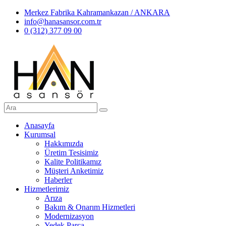
Merkez Fabrika Kahramankazan / ANKARA
info@hanasansor.com.tr
0 (312) 377 09 00
Anasayfa
Kurumsal
Hakkımızda
Üretim Tesisimiz
Kalite Politikamız
Müşteri Anketimiz
Haberler
Hizmetlerimiz
Arıza
Bakım & Onarım Hizmetleri
Modernizasyon
Yedek Parça