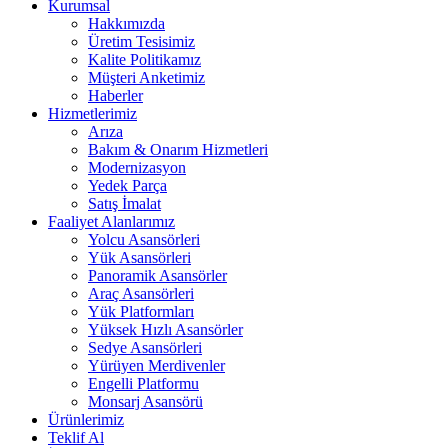
Kurumsal
Hakkımızda
Üretim Tesisimiz
Kalite Politikamız
Müşteri Anketimiz
Haberler
Hizmetlerimiz
Arıza
Bakım & Onarım Hizmetleri
Modernizasyon
Yedek Parça
Satış İmalat
Faaliyet Alanlarımız
Yolcu Asansörleri
Yük Asansörleri
Panoramik Asansörler
Araç Asansörleri
Yük Platformları
Yüksek Hızlı Asansörler
Sedye Asansörleri
Yürüyen Merdivenler
Engelli Platformu
Monsarj Asansörü
Ürünlerimiz
Teklif Al